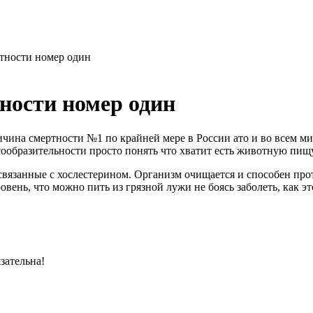
ртности номер один
ности номер один
ичина смертности №1 по крайней мере в России ато и во всем ми
сообразительности просто понять что хватит есть животную пищ
связанные с хослестерином. Организм очищается и способен прот
вень, что можно пить из грязной лужи не боясь заболеть, как э
язательна!