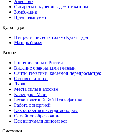
Алкоголь
Сигареты и курение - демотиваторы
Зомбоящик
Вред шампуней
Культ Тура
Нет религий, есть только Культ Тура
Матерь божья
Разное
Растения силы в России
Видение с закрытыми глазами
Сайты тематики, касаемой перепросмотра:
Основы гипноза
Лярвы
Места силы в Москве
Календарь Майя
Бесконтактный Бой Психофизика
Работа с энергией
Как оставаться всегда молодым
Семейное образование
Как выдумали динозавров
Счетчики