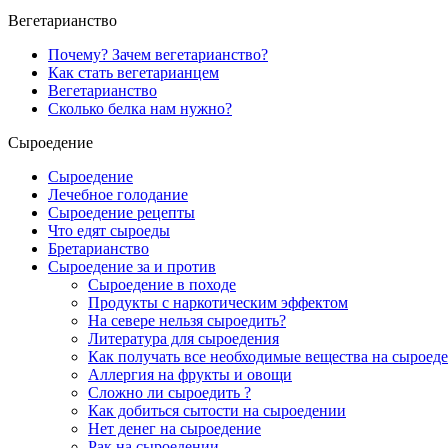
Вегетарианство
Почему? Зачем вегетарианство?
Как стать вегетарианцем
Вегетарианство
Сколько белка нам нужно?
Сыроедение
Сыроедение
Лечебное голодание
Сыроедение рецепты
Что едят сыроеды
Бретарианство
Сыроедение за и против
Сыроедение в походе
Продукты с наркотическим эффектом
На севере нельзя сыроедить?
Литература для сыроедения
Как получать все необходимые вещества на сыроед
Аллергия на фрукты и овощи
Сложно ли сыроедить ?
Как добиться сытости на сыроедении
Нет денег на сыроедение
Рак на сыроедении