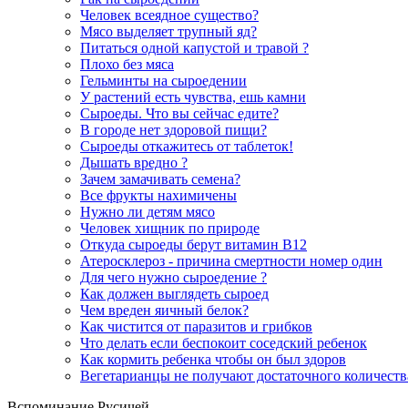
Человек всеядное существо?
Мясо выделяет трупный яд?
Питаться одной капустой и травой ?
Плохо без мяса
Гельминты на сыроедении
У растений есть чувства, ешь камни
Сыроеды. Что вы сейчас едите?
В городе нет здоровой пищи?
Сыроеды откажитесь от таблеток!
Дышать вредно ?
Зачем замачивать семена?
Все фрукты нахимичены
Нужно ли детям мясо
Человек хищник по природе
Откуда сыроеды берут витамин B12
Атеросклероз - причина смертности номер один
Для чего нужно сыроедение ?
Как должен выглядеть сыроед
Чем вреден яичный белок?
Как чистится от паразитов и грибков
Что делать если беспокоит соседский ребенок
Как кормить ребенка чтобы он был здоров
Вегетарианцы не получают достаточного количеств
Вспоминание Русичей