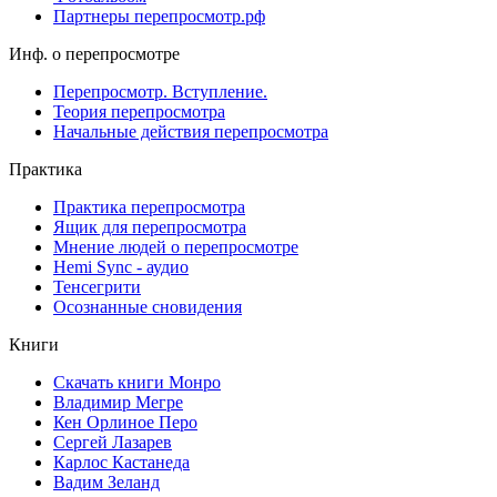
Партнеры перепросмотр.рф
Инф. о перепросмотре
Перепросмотр. Вступление.
Теория перепросмотра
Начальные действия перепросмотра
Практика
Практика перепросмотра
Ящик для перепросмотра
Мнение людей о перепросмотре
Hemi Sync - аудио
Тенсегрити
Осознанные сновидения
Книги
Скачать книги Монро
Владимир Мегре
Кен Орлиное Перо
Сергей Лазарев
Карлос Кастанеда
Вадим Зеланд