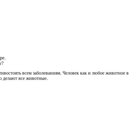
ре.
у?
ивостоять всем заболеваниям. Человек как и любое животное в
то делают все животные.