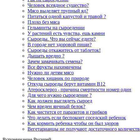
Человек всеядное существо?
Мясо выделяет трупный яд?
Питаться одной капустой и травой ?
Плохо без мяса
Гельминты на сыроедении
У растений есть чувства, ешь камни
Сыроеды. Что вы сейчас едите?
В городе нет здоровой пищи?
Сыроеды откажитесь от таблеток!
Дышать вредно ?
Зачем замачивать семена?
Все фрукты нахимичены
Нужно ли детям мясо
Человек хищник по природе
Откуда сыроеды берут витамин B12
Атеросклероз - причина смертности номер один
Для чего нужно сыроедение ?
Как должен выглядеть сыроед
Чем вреден яичный белок?
Как чистится от паразитов и грибков
Что делать если беспокоит соседский ребенок
Как кормить ребенка чтобы он был здоров
Вегетарианцы не получают достаточного количеств
Вспоминание Русичей