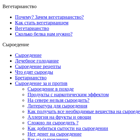
Вегетарианство
Почему? Зачем вегетарианство?
Как стать вегетарианцем
Вегетарианство
Сколько белка нам нужно?
Сыроедение
Сыроедение
Лечебное голодание
Сыроедение рецепты
Что едят сыроеды
Бретарианство
Сыроедение за и против
Сыроедение в походе
Продукты с наркотическим эффектом
На севере нельзя сыроедить?
Литература для сыроедения
Как получать все необходимые вещества на сыроед
Аллергия на фрукты и овощи
Сложно ли сыроедить ?
Как добиться сытости на сыроедении
Нет денег на сыроедение
Рак на сыроедении