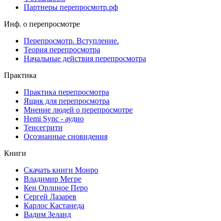
Партнеры перепросмотр.рф
Инф. о перепросмотре
Перепросмотр. Вступление.
Теория перепросмотра
Начальные действия перепросмотра
Практика
Практика перепросмотра
Ящик для перепросмотра
Мнение людей о перепросмотре
Hemi Sync - аудио
Тенсегрити
Осознанные сновидения
Книги
Скачать книги Монро
Владимир Мегре
Кен Орлиное Перо
Сергей Лазарев
Карлос Кастанеда
Вадим Зеланд