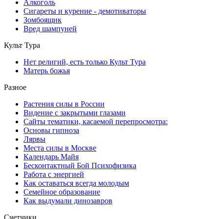
Алкоголь
Сигареты и курение - демотиваторы
Зомбоящик
Вред шампуней
Культ Тура
Нет религий, есть только Культ Тура
Матерь божья
Разное
Растения силы в России
Видение с закрытыми глазами
Сайты тематики, касаемой перепросмотра:
Основы гипноза
Лярвы
Места силы в Москве
Календарь Майя
Бесконтактный Бой Психофизика
Работа с энергией
Как оставаться всегда молодым
Семейное образование
Как выдумали динозавров
Счетчики