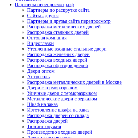
Партнеры перепросмотр.рф
Партнеры по раскрутке сайта
Сайты - друзья
Партнеры и друзья сайта перепросмотр
Распродажа металлических дверей
Распродажа стальных дверей
Оптовая компания
Видеоглазки
Утепленные входные стальные двери
Распродажа железных дверей
Распродажа входных дверей
Распродажа образцов дверей
Двери оптом
Антресоль
Распродажа металлических дверей в Москве
Двери с терморазрывом
Уличные двери с терморазрывом
Металлические двери с зеркалом
Шкаф на заказ
Изготовление шкафа на заказ
Распродажа дверей со склада
Распродажа дверей
Тюнинг оружия
Производство входных дверей
Дверь стальная серая